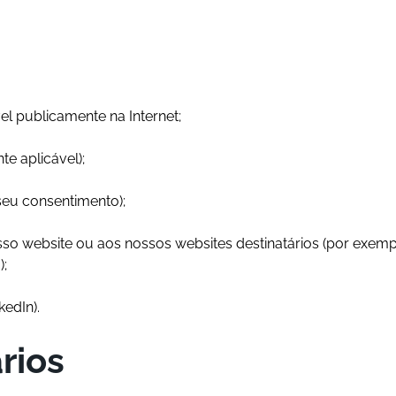
el publicamente na Internet;
te aplicável);
seu consentimento);
osso website ou aos nossos websites destinatários (por exem
);
kedIn).
rios