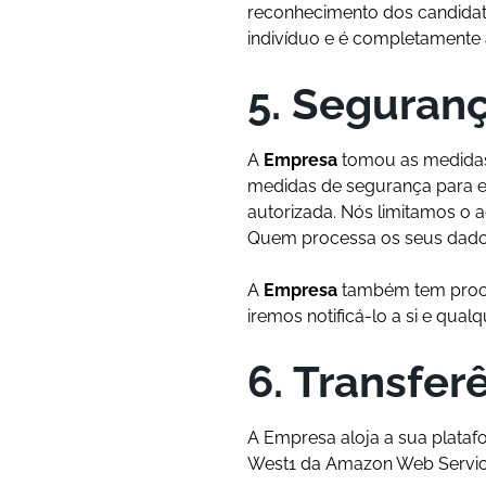
reconhecimento dos candidato
indivíduo e é completamente
5. Seguran
A
Empresa
tomou as medidas 
medidas de segurança para ev
autorizada. Nós limitamos o
Quem processa os seus dados 
A
Empresa
também tem proced
iremos notificá-lo a si e qu
6. Transfer
A Empresa aloja a sua plata
West1 da Amazon Web Service