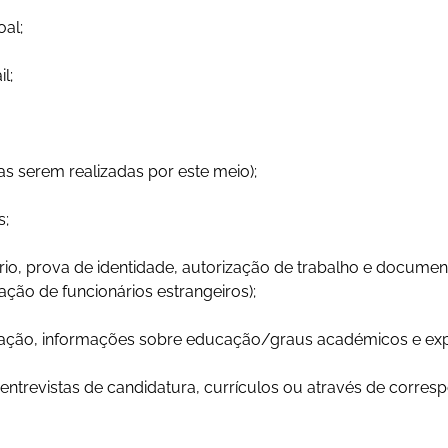
oal;
l;
tas serem realizadas por este meio);
s;
rio, prova de identidade, autorização de trabalho e document
ração de funcionários estrangeiros);
ntação, informações sobre educação/graus académicos e exper
entrevistas de candidatura, currículos ou através de corresp