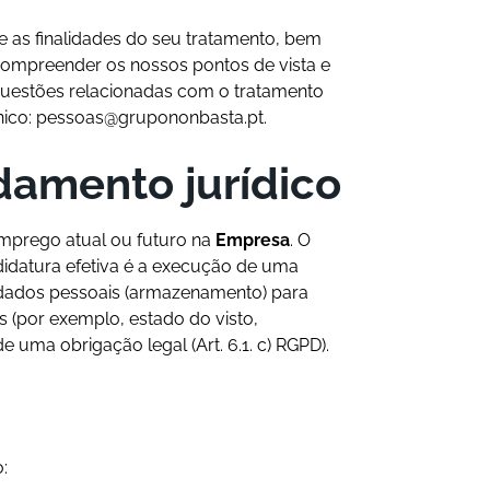
 as finalidades do seu tratamento, bem
 compreender os nossos pontos de vista e
questões relacionadas com o tratamento
nico:
pessoas@grupononbasta.pt
.
damento jurídico
emprego atual ou futuro na
Empresa
. O
didatura efetiva é a execução de uma
s dados pessoais (armazenamento) para
s (por exemplo, estado do visto,
 uma obrigação legal (Art. 6.1. c) RGPD).
: